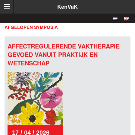
KenVaK
AFGELOPEN SYMPOSIA
AFFECTREGULERENDE VAKTHERAPIE
GEVOED VANUIT PRAKTIJK EN
WETENSCHAP
17 / 04 / 2026