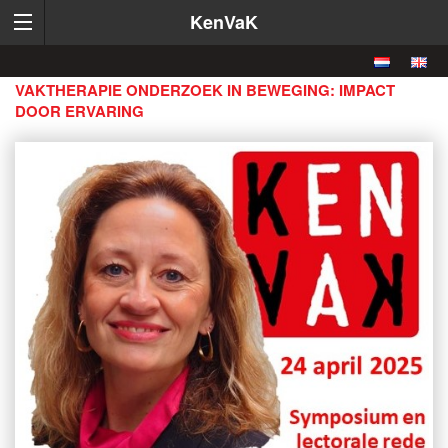
KenVaK
VAKTHERAPIE ONDERZOEK IN BEWEGING: IMPACT
DOOR ERVARING